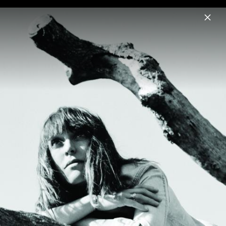
Menu
Feist
Home
News
Musik
Videos
Fotos
Biografie
Album-Artwork „Multitudes“ (2023)