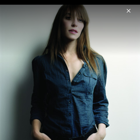
Menu
Feist
Home
News
Musik
Videos
Fotos
Biografie
Album-Artwork „Multitudes“ (2023)