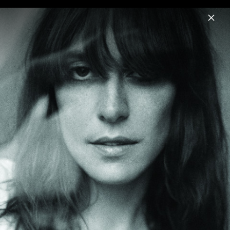
Menu
Feist
Home
News
Musik
Videos
Fotos
Biografie
Album-Artwork „Multitudes“ (2023)