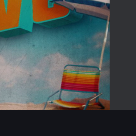
05:04
Mute
Enter
fullscreen