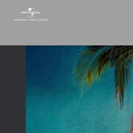
Fergie
|
Video
|
L.A.LOVE
(la
la)