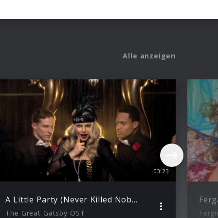
Alle anzeigen
03:23
A Little Party (Never Killed Nobody)
Ferg
The Great Gatsby OST
Fergi