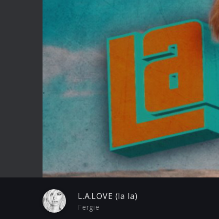
Play
L.A.LOVE (la la)
Fergie