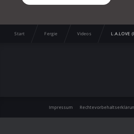
Start
Fergie
Videos
L.A.LOVE (l
Impressum
Rechtevorbehaltserkläru