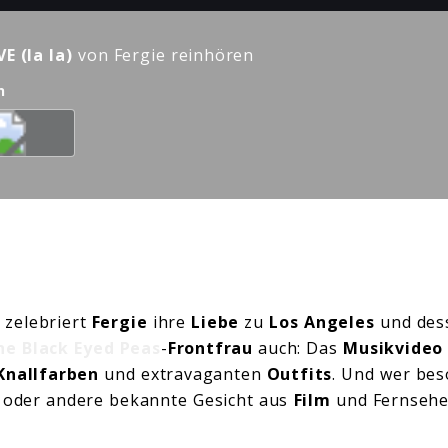
E (la la)
von Fergie reinhören
n
” zelebriert
Fergie
ihre
Liebe
zu
Los Angeles
und des
he Black Eyed Peas
-
Frontfrau
auch: Das
Musikvideo
Knallfarben
und extravaganten
Outfits
. Und wer bes
n oder andere bekannte Gesicht aus
Film
und Fernsehe