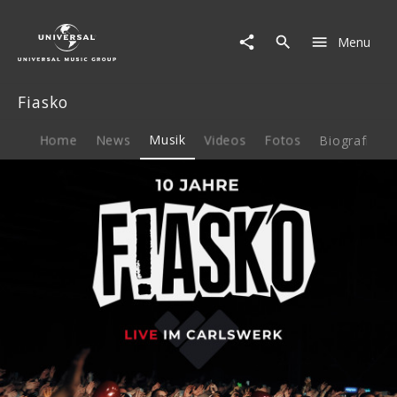
Fiasko
|
Menu
Musik
|
Live
Fiasko
im
Carlswerk
(Album)
Home
News
Musik
Videos
Fotos
Biografie