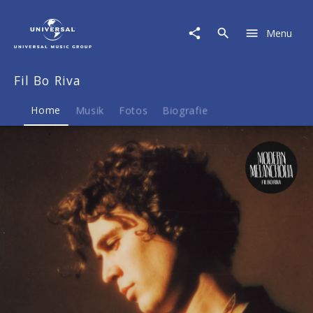
Fil
Bo
Menu
Riva
|
Musik
Fil Bo Riva
&
Merch
Home
Musik
Fotos
Biografie