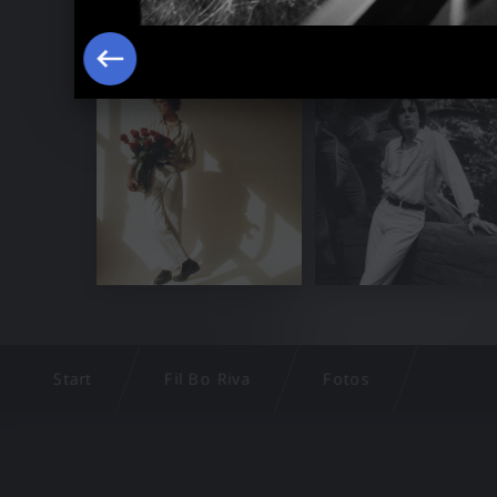
Start
Fil Bo Riva
Fotos