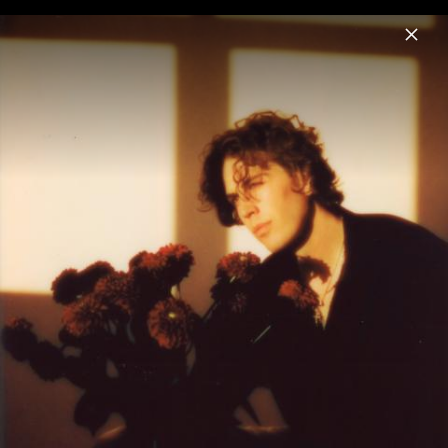
Menu
Fil Bo Riva
Home
Musik
Fotos
Biografie
Pressebilder 2024