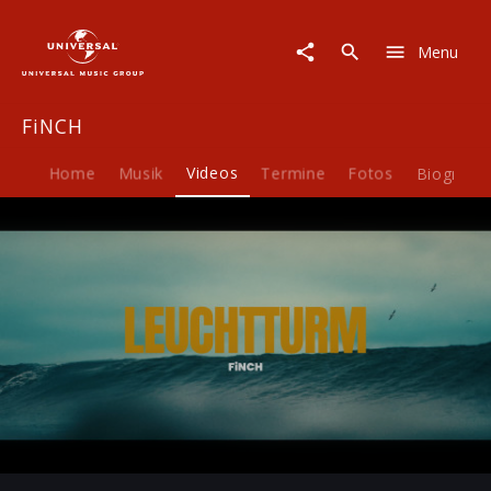
FiNCH
|
Menu
Video
|
LEUCHTURM
FiNCH
Home
Musik
Videos
Termine
Fotos
Biografie
Play
-02:42
Play
Mute
Ent