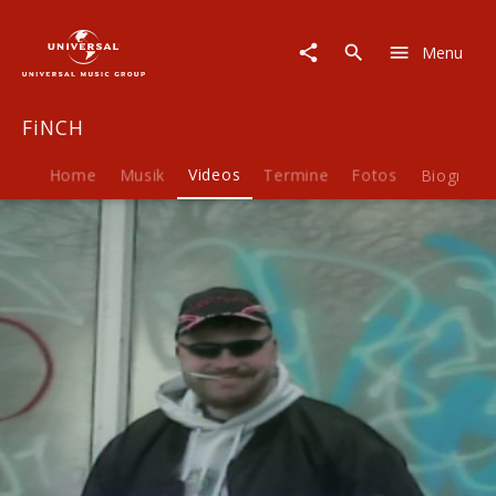
FiNCH
|
Menu
Video
|
WENN
FiNCH
DU
DUMM
BiST
Home
Musik
Videos
Termine
Fotos
Biografie
Play