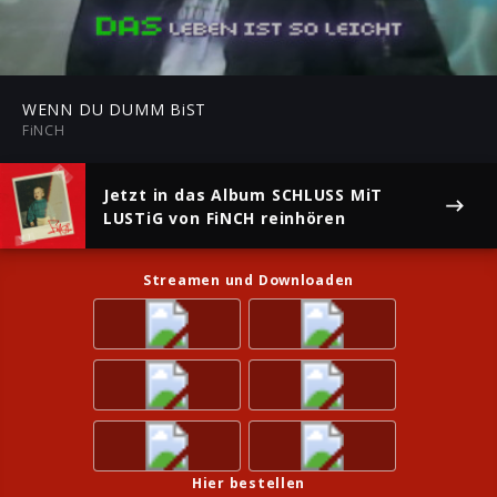
02:44
Play
Mute
Ent
ful
WENN DU DUMM BiST
FiNCH
Jetzt in das Album
SCHLUSS MiT
LUSTiG
von FiNCH reinhören
Streamen und Downloaden
Hier bestellen