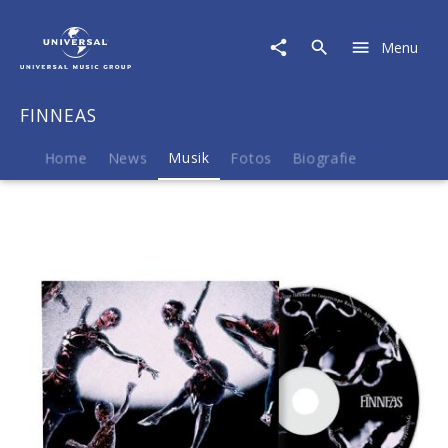
FINNEAS
|
Menu
Musik
|
Finneas
FINNEAS
-
Optimist
Home
News
Musik
Fotos
Biografie