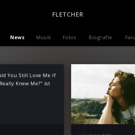
FLETCHER
News
Musik
Fotos
Biografie
Fan
ld You Still Love Me If
Really Knew Me?” ist