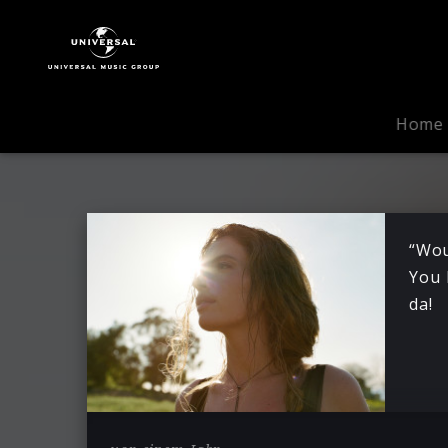
FLETCHER
|
News
Home
“Wou
You 
da!