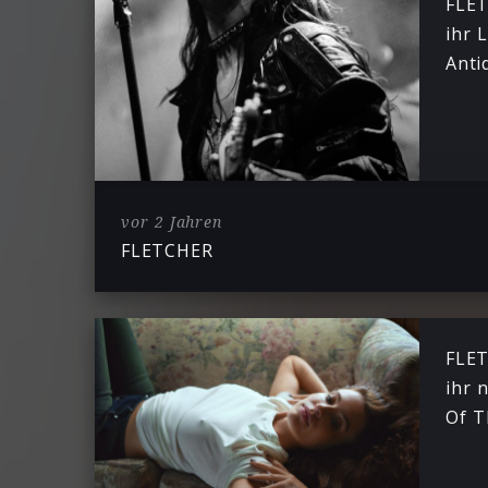
FLET
ihr 
Anti
vor 2 Jahren
FLETCHER
FLET
ihr 
Of T