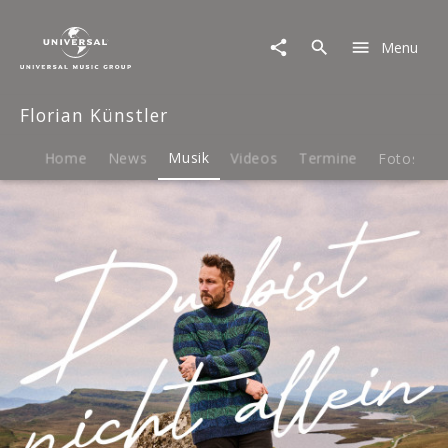
Florian
Künstler
Menu
|
Musik
|
Florian Künstler
Du
bist
nicht
Home
News
Musik
Videos
Termine
Fotos
B
allein
(Single)