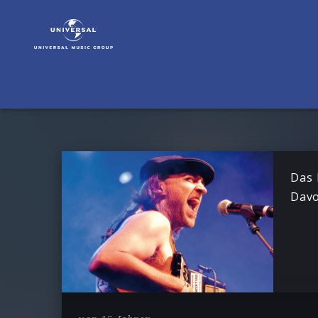
Florian
Zack
|
News
Das 
Dav