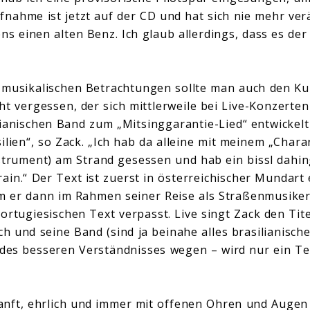
fnahme ist jetzt auf der CD und hat sich nie mehr verä
s einen alten Benz. Ich glaub allerdings, dass es der 
.
 musikalischen Betrachtungen sollte man auch den Ku
t vergessen, der sich mittlerweile bei Live-Konzerten
ilianischen Band zum „Mitsinggarantie-Lied“ entwickelt
lien“, so Zack. „Ich hab da alleine mit meinem „Chara
strument) am Strand gesessen und hab ein bissl dahi
ain.“ Der Text ist zuerst in österreichischer Mundart
 er dann im Rahmen seiner Reise als Straßenmusiker 
ortugiesischen Text verpasst. Live singt Zack den Ti
h und seine Band (sind ja beinahe alles brasilianische
 des besseren Verständnisses wegen – wird nur ein Tei
 sanft, ehrlich und immer mit offenen Ohren und Augen