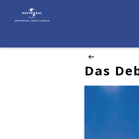
Florian
Zack
|
News
|
Das
Debüt-
Album
„Auf
Das De
Und
Davon“