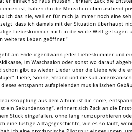
at er einfach so raus müssen“, erklärt Zack die Entst
kommen ist, haben ihn die Menschen überraschend po
b ich das nie, weil er für mich ja immer noch eine se
zeigt, dass ich damals mit der Situation überhaupt n
malige Liebeskummer mich in die weite Welt getragen 
n weiteres Leben geöffnet.“
rgeht am Ende irgendwann jeder Liebeskummer und ei
Aldikasse, im Waschsalon oder sonst wo darauf abgeho
schon gibt es wieder Lieder über die Liebe wie die 
jer“. Liebe, Sonne, Strand und die süd-amerikanisch
dieses entspannt aufspielenden musikalischen Gebäu
gleauskopplung aus dem Album ist die coole, entsp
ist ein Sekundensong“, erinnert sich Zack an die Ents
einem Stück eingefallen, ohne lang rumzuprobieren od
h eine lustige Alltagsgeschichte, wie es so läuft, wen
hab ich eine provisorische Pilotspur eingesungen, um 