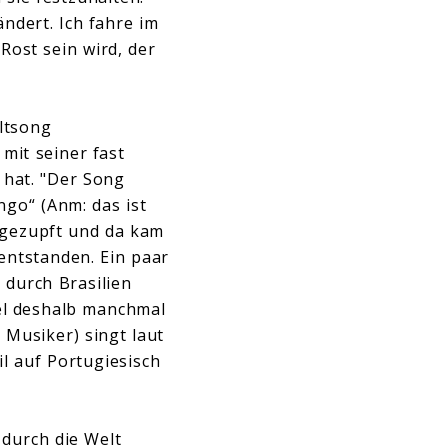
ndert. Ich fahre im
Rost sein wird, der
ltsong
 mit seiner fast
 hat. "Der Song
ngo“ (Anm: das ist
ngezupft und da kam
 entstanden. Ein paar
durch Brasilien
tel deshalb manchmal
 Musiker) singt laut
l auf Portugiesisch
 durch die Welt