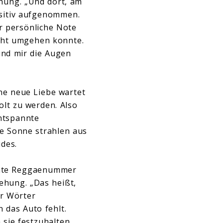
ehung. „Und dort, am
sitiv aufgenommen.
hr persönliche Note
icht umgehen konnte.
und mir die Augen
ne neue Liebe wartet
lt zu werden. Also
entspannte
e Sonne strahlen aus
des.
annte Reggaenummer
tehung. „Das heißt,
er Wörter
n das Auto fehlt.
sie festzuhalten.