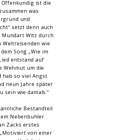
 Offenkundig ist die
et zusammen was
ergrund und
cht“ setzt denn auch
m Mundart Witz durch
n Weltreisenden wie
n dem Song „Wie im
Lied entstand auf
die Wehmut um die
 hab so viel Angst
nd neun Jahre später
u sein wie damals."
ännliche Bestandteil
einem Nebenbuhler
an Zacks erstes
„Motiviert von einer