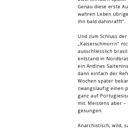
Genau diese erste Au
wahren Leben übrigen
ihn bald dahinrafft“
Und zum Schluss der
„Kaiserschmorrn“ nich
ausschliesslich bras
entstand in Nordbrasi
ein Andines Saitenin
dann einfach der Refr
Wochen später bekam
zwangsläufig einen p
ganz auf Portugiesisc
mit. Meistens aber –
gesungen.
Anarchistisch, wild,