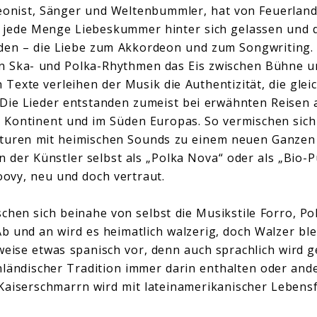
eonist, Sänger und Weltenbummler, hat von Feuerland 
 jede Menge Liebeskummer hinter sich gelassen und d
en – die Liebe zum Akkordeon und zum Songwriting. H
n Ska- und Polka-Rhythmen das Eis zwischen Bühne un
exte verleihen der Musik die Authentizität, die gleic
Die Lieder entstanden zumeist bei erwähnten Reisen
 Kontinent und im Süden Europas. So vermischen sich
ulturen mit heimischen Sounds zu einem neuen Ganzen
 der Künstler selbst als „Polka Nova“ oder als „Bio-P
oovy, neu und doch vertraut.
hen sich beinahe von selbst die Musikstile Forro, Pol
 und an wird es heimatlich walzerig, doch Walzer bl
weise etwas spanisch vor, denn auch sprachlich wird 
enländischer Tradition immer darin enthalten oder and
aiserschmarrn wird mit lateinamerikanischer Lebensf