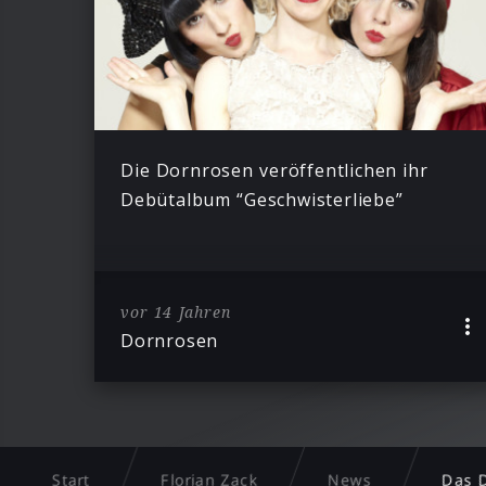
Die Dornrosen veröffentlichen ihr
Debütalbum “Geschwisterliebe”
vor 14 Jahren
Dornrosen
Start
Florian Zack
News
Das 