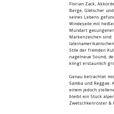
Florian Zack, Akkord
Berge, Gletscher und
seines Lebens gefund
Windeseile mit heiße
Mundart gesungenen T
Markenzeichen sind. 
lateinamerikanischen
Stile der fremden K
nagelneue Sound, den
klingt erstaunlich gr
Genau betrachtet misc
Samba und Reggae. Ab
einem jedoch stellen
bleibt ein Stück alp
Zwetschkenröster & K