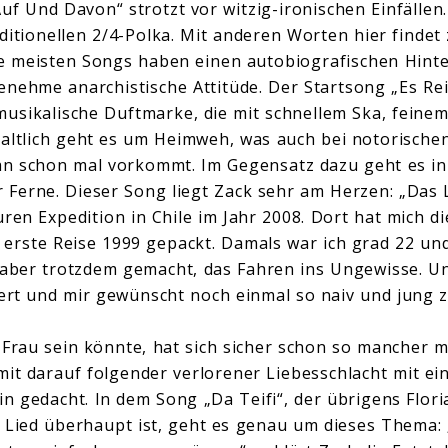
f Und Davon“ strotzt vor witzig-ironischen Einfällen.
ditionellen 2/4-Polka. Mit anderen Worten hier find
 meisten Songs haben einen autobiografischen Hint
nehme anarchistische Attitüde. Der Startsong „Es Rei
musikalische Duftmarke, die mit schnellem Ska, feine
nhaltlich geht es um Heimweh, was auch bei notorische
 an schon mal vorkommt. Im Gegensatz dazu geht es i
 Ferne. Dieser Song liegt Zack sehr am Herzen: „Das 
uren Expedition in Chile im Jahr 2008. Dort hat mich 
erste Reise 1999 gepackt. Damals war ich grad 22 und
 aber trotzdem gemacht, das Fahren ins Ungewisse. U
iert und mir gewünscht noch einmal so naiv und jung z
 Frau sein könnte, hat sich sicher schon so mancher m
mit darauf folgender verlorener Liebesschlacht mit 
in gedacht. In dem Song „Da Teifi“, der übrigens Flori
 Lied überhaupt ist, geht es genau um dieses Thema: 