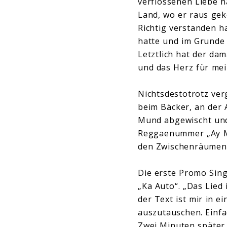
verflossenen Liebe h
Land, wo er raus ge
Richtig verstanden ha
hatte und im Grunde 
Letztlich hat der da
und das Herz für mei
Nichtsdestotrotz ve
beim Bäcker, an der 
Mund abgewischt und 
Reggaenummer „Ay Mu
den Zwischenräumen 
Die erste Promo Sin
„Ka Auto“. „Das Lied 
der Text ist mir in 
auszutauschen. Einfac
Zwei Minuten später 