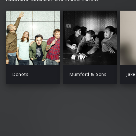
Donots
Mumford & Sons
Jak