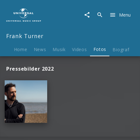
Frank
Turner
Menu
|
Fotos
Frank Turner
Home
News
Musik
Videos
Fotos
Biografie
Pressebilder 2022