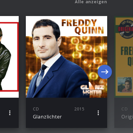
Alle anzeigen
CD
2015
CD
Glanzlichter
Orig