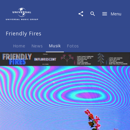
Friendly
Fires
Menu
|
Musik
|
Friendly Fires
Inflorescent
Home
News
Musik
Fotos