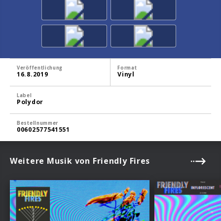
Veröffentlichung
Format
16.8.2019
Vinyl
Label
Polydor
Bestellnummer
00602577541551
Weitere Musik von Friendly Fires