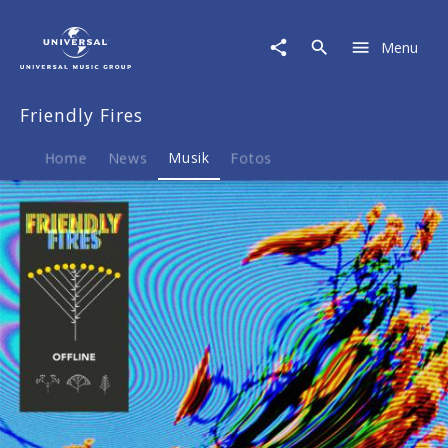
Friendly
Fires
Menu
|
Musik
|
Friendly Fires
Offline
Home
News
Musik
Fotos