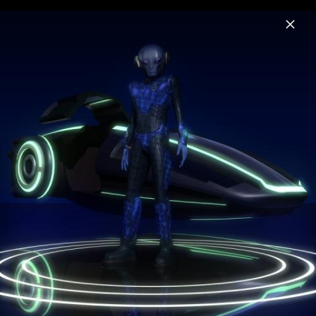
Menu
Future Trance
Home
News
Musik
Videos
Fotos
Gewinnspiel
Future Trance