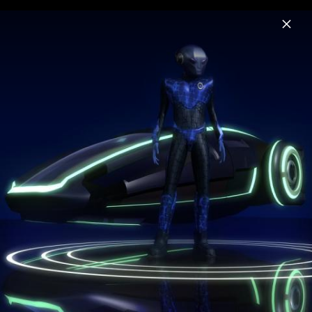
Menu
Future Trance
Home
News
Musik
Videos
Fotos
Gewinnspiel
Future Trance