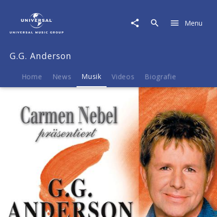
G.G.
Anderson
Menu
|
Musik
|
G.G. Anderson
Carmen
Nebel
präsentiert...
Home
News
Musik
Videos
Biografie