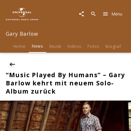
Gary
Barlow
Menu
|
News
|
Gary Barlow
"Music
Played
By
Home
News
Musik
Videos
Fotos
Biografie
Humans"
-
Gary
Barlow
“Music Played By Humans” – Gary
kehrt
Barlow kehrt mit neuem Solo-
mit
neuem
Album zurück
Solo-
Album
zurück