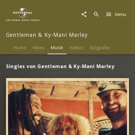
Gentleman
&
Menu
Ky-
Mani
Marley
Gentleman & Ky-Mani Marley
|
Musik
Home
News
Musik
Videos
Biografie
Singles von Gentleman & Ky-Mani Marley