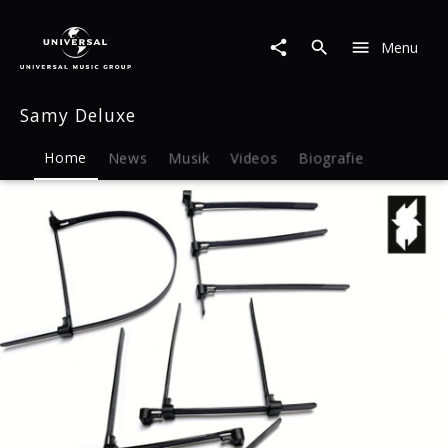
Samy
Deluxe
Menu
|
Musik
&
Samy Deluxe
Merch
Home
News
Musik
Videos
Biografie