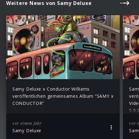
Weitere News von Samy Deluxe
Samy Deluxe x Conductor Williams
Samy
veröffentlichen gemeinsames Album “SAMY x
verö
CONDUCTOR”
Vid
5.9.
vor einem Jahr
vor 
Samy Deluxe
Sam