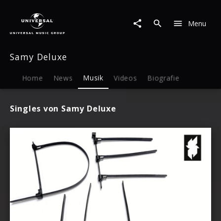
Samy
Deluxe
Menu
|
Musik
Samy Deluxe
Home
News
Musik
Videos
Biografie
Singles von Samy Deluxe