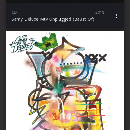
CD
2018
Samy Deluxe Mtv Unplugged (Baust Of)