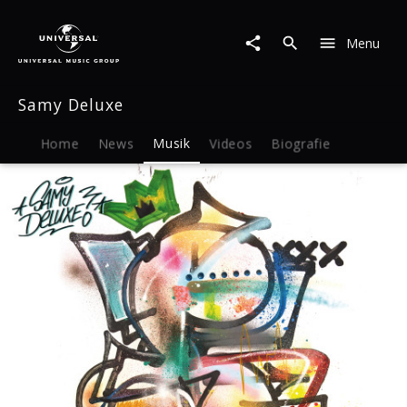
Samy
Deluxe
Menu
|
Musik
|
Samy Deluxe
Deluxe
Edition
Home
News
Musik
Videos
Biografie