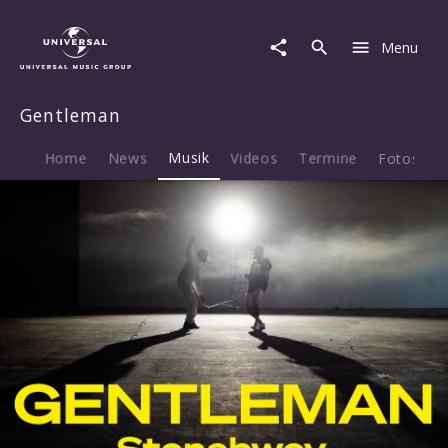
Gentleman
|
Menu
Musik
|
Can't
Gentleman
Lock
The
Dance
Home
News
Musik
Videos
Termine
Fotos
B