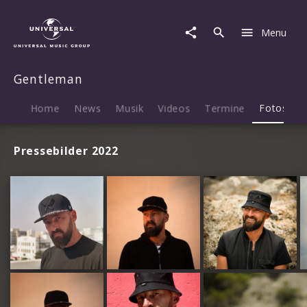
Gentleman
|
Menu
Fotos
Gentleman
Home
News
Musik
Videos
Termine
Fotos
B
Pressebilder 2022