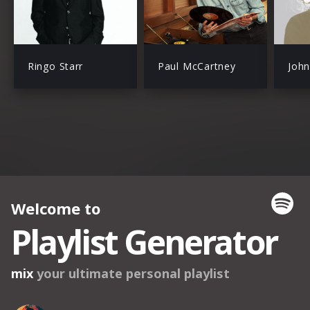
Ringo Starr
Paul McCartney
Joh