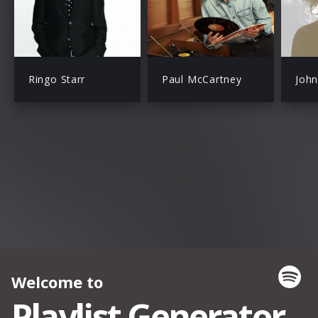
Ringo Starr
Paul McCartney
Joh