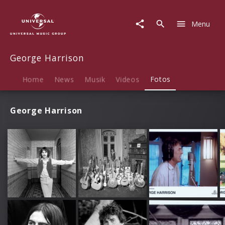
George
Harrison
Menu
|
Fotos
George Harrison
Home
News
Musik
Videos
Fotos
George Harrison