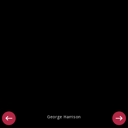
Ähnliche Künstler wie George Harrison
George Harrison