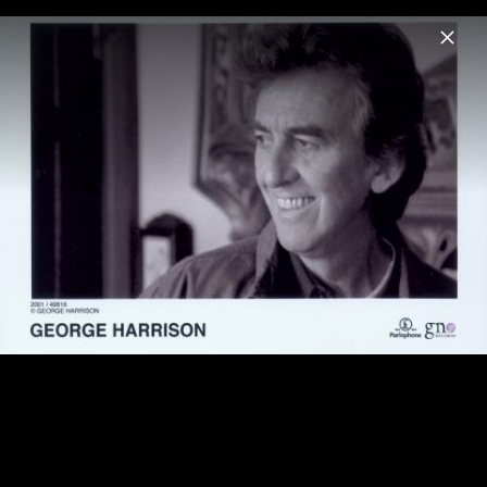
Menu
George Harrison
Home
News
Musik
Videos
Fotos
George Harrison