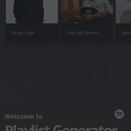
Ringo Starr
Paul McCartney
Joh