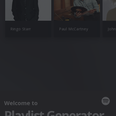
Ringo Starr
Paul McCartney
Joh