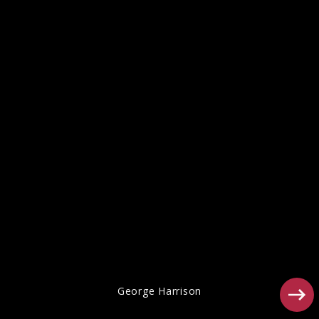
Ähnliche Künstler wie George Harrison
George Harrison