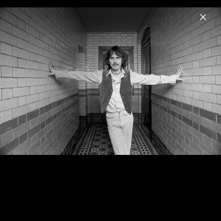
Menu
George Harrison
Home
News
Musik
Videos
Fotos
George Harrison