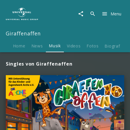
Giraffenaffen
|
Menu
Musik
Giraffenaffen
Home
News
Musik
Videos
Fotos
Biografie
Singles von Giraffenaffen