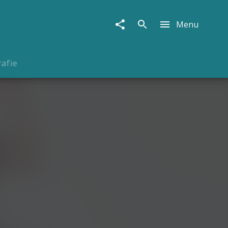
Menu
rafie