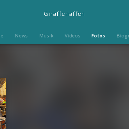
Giraffenaffen
me
News
Musik
Videos
Fotos
Biog