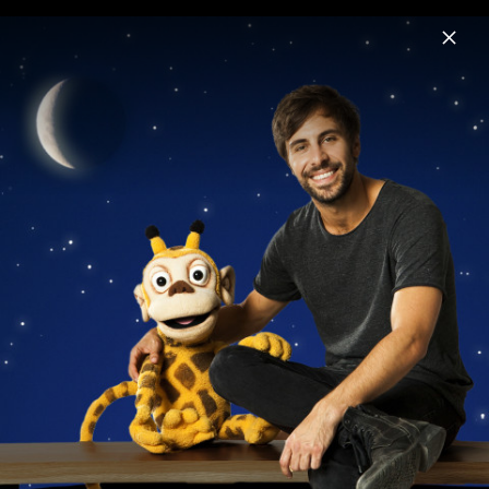
Menu
Giraffenaffen
Home
News
Musik
Videos
Fotos
Biografie
Giraffenaffen 5 - Pressebilder 2016