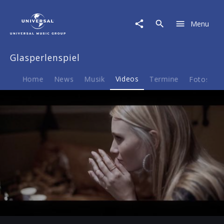
Glasperlenspiel
|
Menu
Video
|
Das
Glasperlenspiel
Krasseste
Home
News
Musik
Videos
Termine
Fotos
B
Play
-02:52
Play
Mute
Ent