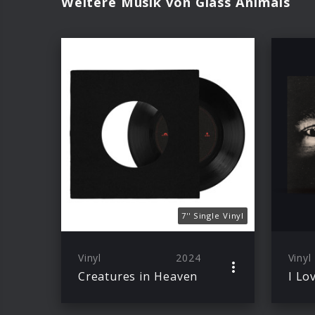
Weitere Musik von Glass Animals
7'' Single Vinyl
Vinyl
2024
Vinyl
Creatures in Heaven