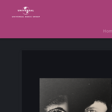
Glass
Animals
|
Musik
|
Ho
I
Love
You
So
F***ing
Much