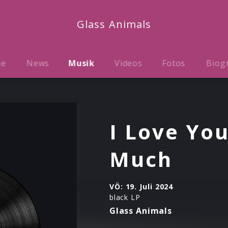
Glass Animals
me
News
Musik
Videos
Fotos
Biog
I Love You
Much
VÖ:
19. Juli 2024
black LP
Glass Animals