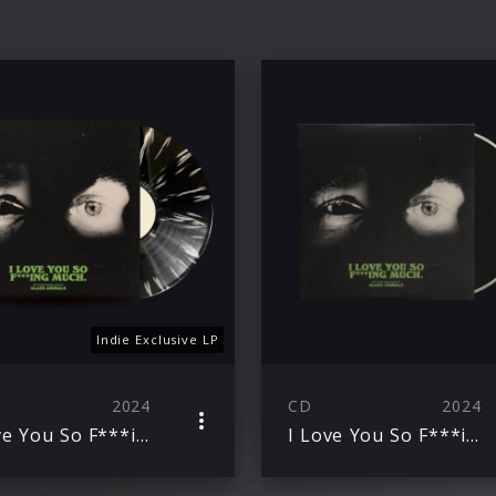
Indie Exclusive LP
2024
CD
2024
I Love You So F***ing Much
I Love You So F***ing Much