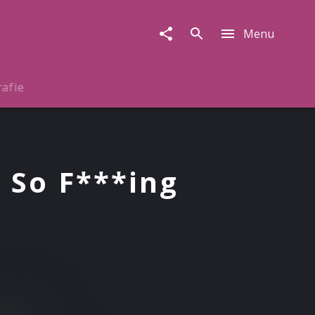
Menu
rafie
 So F***ing