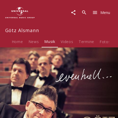
Götz
Alsmann
Menu
|
Musik
|
Götz Alsmann
Eventuell
Home
News
Musik
Videos
Termine
Fotos