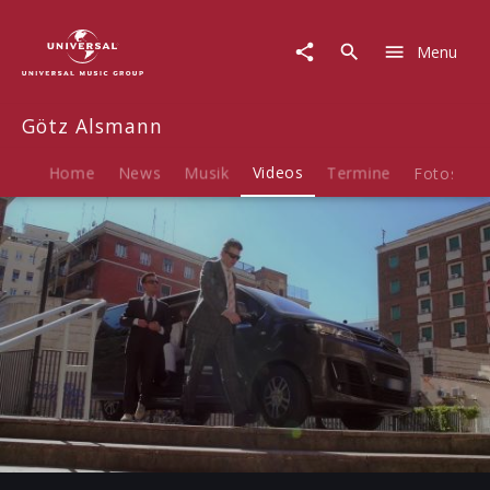
Götz
Alsmann
Menu
|
Video
|
Götz Alsmann
In
Rom
Wuerdiger
Home
News
Musik
Videos
Termine
Fotos
Trilogie
Abschuss
-
Folge
1
Play
-03:43
Play
Mute
Ent