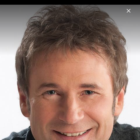
Menu
Gottfried Würcher
Home
News
Musik
Videos
Fotos
Biografie
Pressefotos 2015