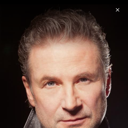
Menu
Gottfried Würcher
Home
News
Musik
Videos
Fotos
Biografie
Pressefotos 2015