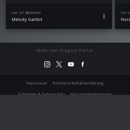
vor 10 Monaten
vor 
Melody Gardot
Nor
Mehr von Gregory Porter
Impressum
Rechtevorbehaltserklärung
Sicherheit & Datenschutz
Nutzungsbedingungen
Journalistenlounge
Für Geschäftspartner
Barrierefreiheit Statement
© Copyright 2026 Universal Music Group N.V. All Rights