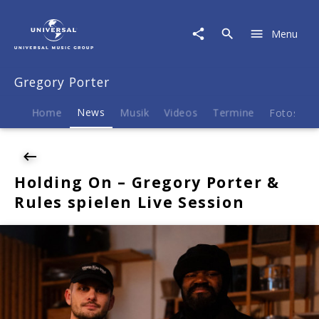
Gregory
Porter
Menu
|
News
|
Gregory Porter
Holding
On
-
Home
News
Musik
Videos
Termine
Fotos
B
Gregory
Porter
&
Rules
Holding On – Gregory Porter &
spielen
Rules spielen Live Session
Live
Session