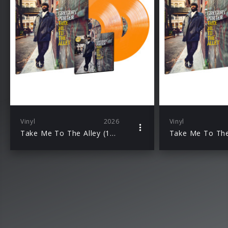
Vinyl
2026
Vinyl
Take Me To The Alley (10th Anniv. Ed./Orange 2LP + signed Art Card)