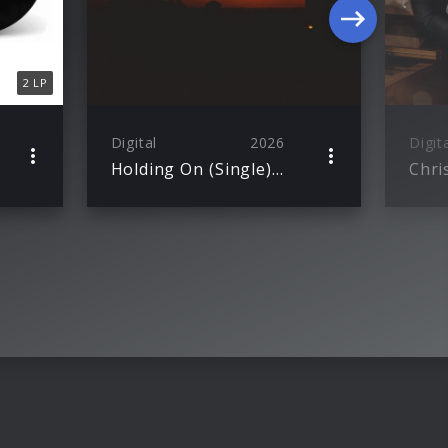
2 LP
Digital
2026
Digit
Holding On (Single) – RULES REMIX