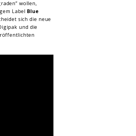
graden” wollen,
tigem Label
Blue
heidet sich die neue
Digipak und die
röffentlichten