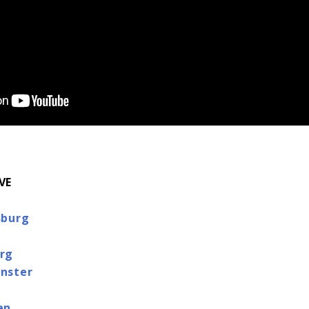
VE
sburg
rg
nster
en