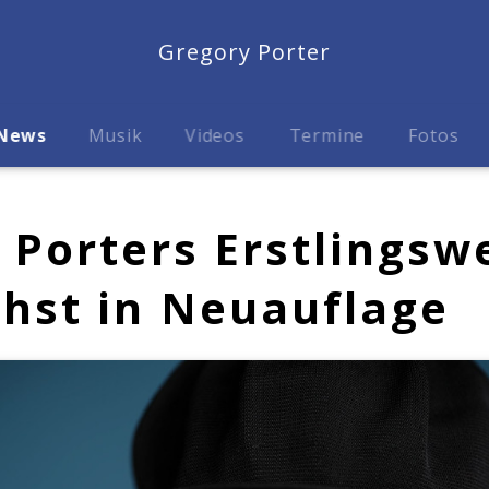
Gregory Porter
News
Musik
Videos
Termine
Fotos
 Porters Erstlingsw
hst in Neuauflage