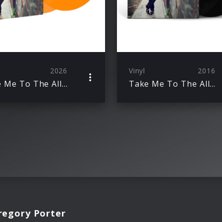
2026
Vinyl
2016
Take Me To The Alley (10th Anniversary Edition/Orange 2LP)
Take Me To The Alley (Black 2LP)
regory Porter