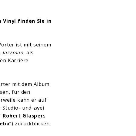
Vinyl finden Sie in
orter ist mit seinem
n
Jazzman
, als
ßen Karriere
orter mit dem Album
ssen, für den
rweile kann er auf
 Studio- und zwei
uf
Robert Glasper
s
keba
”) zurückblicken.