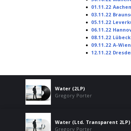
01.11.22 Aache
03.11.22 Braun
05.11.22 Lever
06.11.22 Hanno
08.11.22 Lübeck
09.11.22 A-Wien
12.11.22 Dresd
Water (2LP)
Gregory Porter
Water (Ltd. Transparent 2LP)
Gregory Porter