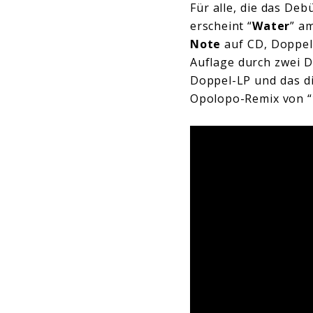
Für alle, die das De
erscheint “
Water
” a
Note
auf CD, Doppel-
Auflage durch zwei D
Doppel-LP und das di
Opolopo-Remix von “