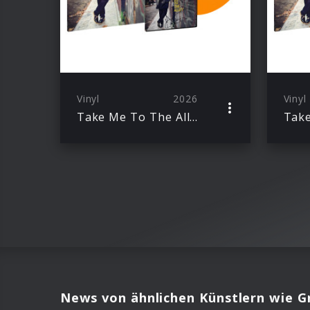
Vinyl
2026
Vinyl
Take Me To The Alley (10th Anniv. Ed./Orange 2LP + signed Art Card)
News von ähnlichen Künstlern wie G