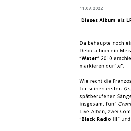
11.03.2022
Dieses Album als L
Da behaupte noch ein
Debütalbum ein Meis
“
Water
” 2010 erschi
markieren dürfte”.
Wie recht die Franzo
für seinen ersten
Gr
spätberufenen Sänger
insgesamt fünf
Gra
Live-Alben, zwei Com
“
Black Radio III
” un