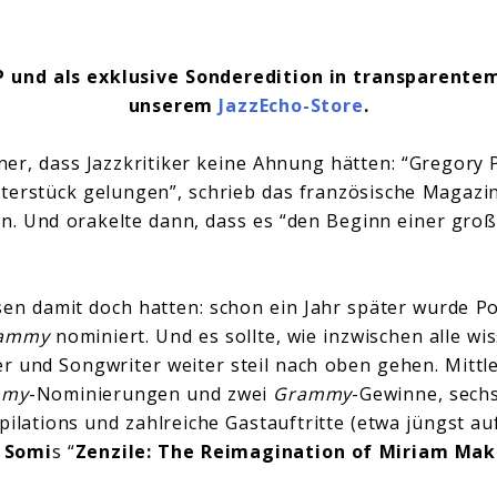
P und als exklusive Sonderedition in transparentem 
unserem
JazzEcho-Store
.
er, dass Jazzkritiker keine Ahnung hätten: “Gregory P
terstück gelungen”, schrieb das französische Magazi
en. Und orakelte dann, dass es “den Beginn einer gro
sen damit doch hatten: schon ein Jahr später wurde P
ammy
nominiert. Und es sollte, wie inzwischen alle wi
 und Songwriter weiter steil nach oben gehen. Mittle
mmy
-Nominierungen und zwei
Grammy
-Gewinne, sechs
pilations und zahlreiche Gastauftritte (etwa jüngst a
d
Somi
s “
Zenzile: The Reimagination of Miriam Ma