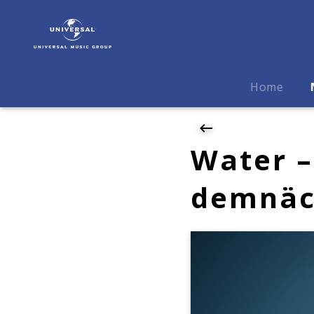
Gregory
Porter
|
News
|
Home
Water
-
Porters
Erstlingswerk
Water –
demnächst
in
demnäc
Neuauflage