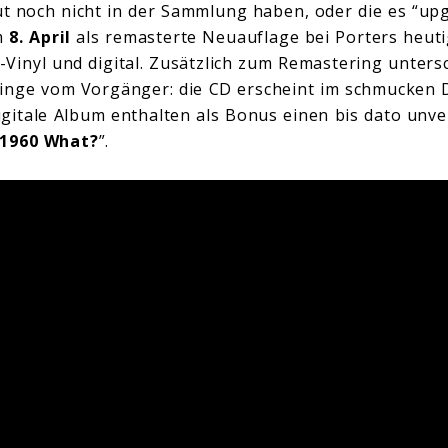
büt noch nicht in der Sammlung haben, oder die es “up
m
8. April
als remasterte Neuauflage bei Porters heu
Vinyl und digital. Zusätzlich zum Remastering untersc
inge vom Vorgänger: die CD erscheint im schmucken 
gitale Album enthalten als Bonus einen bis dato unve
1960 What?
”.