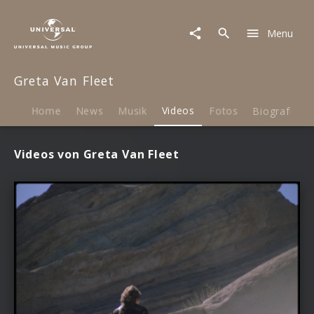
Greta
Van
Menu
Fleet
|
Videos
Greta Van Fleet
Home
News
Musik
Videos
Fotos
Biografie
Videos von Greta Van Fleet