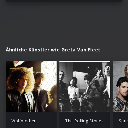
Ähnliche Künstler wie Greta Van Fleet
Wolfmother
The Rolling Stones
Spri