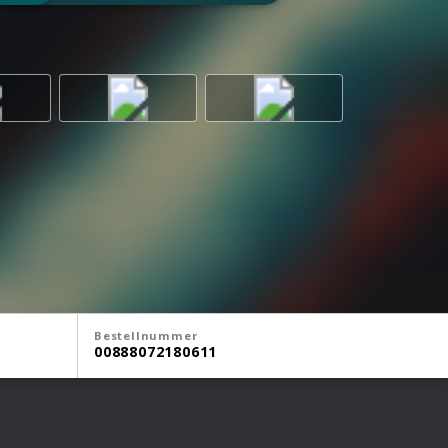
Bestellnummer
00888072180611