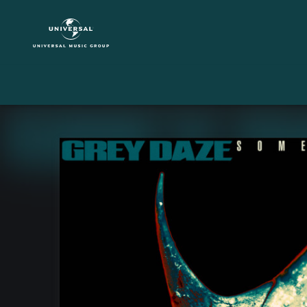
Grey
Daze
|
Musik
|
Sometimes