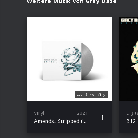
Weitere Musik von Grey Daze
Ltd. Silver Vinyl
Vinyl
2021
Digit
Amends…Stripped (Ltd. Silver Vinyl)
B12