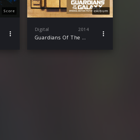
Score
eAlbum
Digital
2014
Guardians Of The Galaxy: Awesome Mix Vol. 1