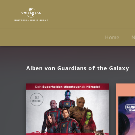
Guardians
of
the
Galaxy
|
Home
N
Musik
Alben von Guardians of the Galaxy