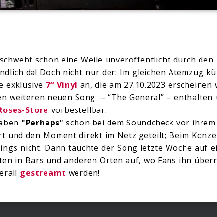
schwebt schon eine Weile unveröffentlicht durch den
endlich da! Doch nicht nur der: Im gleichen Atemzug k
e exklusive
7‘‘ Vinyl
an, die am 27.10.2023 erscheinen 
n weiteren neuen Song – “The General” – enthalten u
 Roses-Store
vorbestellbar.
aben
"Perhaps“
schon bei dem Soundcheck vor ihrem 
rt und den Moment direkt im Netz geteilt; Beim Konzert
ings nicht. Dann tauchte der Song letzte Woche auf e
n in Bars und anderen Orten auf, wo Fans ihn überr
erall
gestreamt
werden!