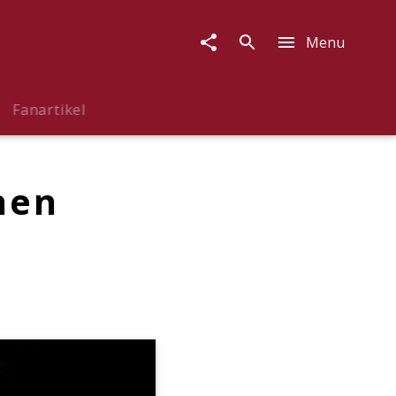
Menu
Fanartikel
hen