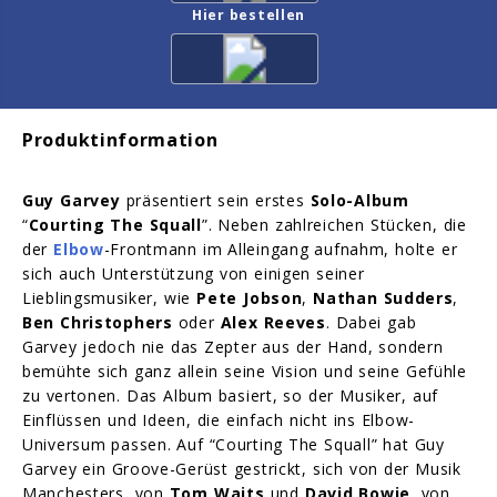
Hier bestellen
Produktinformation
Guy Garvey
präsentiert sein erstes
Solo-Album
“
Courting The Squall
”. Neben zahlreichen Stücken, die
der
Elbow
-Frontmann im Alleingang aufnahm, holte er
sich auch Unterstützung von einigen seiner
Lieblingsmusiker, wie
Pete Jobson
,
Nathan Sudders
,
Ben Christophers
oder
Alex Reeves
. Dabei gab
Garvey jedoch nie das Zepter aus der Hand, sondern
bemühte sich ganz allein seine Vision und seine Gefühle
zu vertonen. Das Album basiert, so der Musiker, auf
Einflüssen und Ideen, die einfach nicht ins Elbow-
Universum passen. Auf “Courting The Squall” hat Guy
Garvey ein Groove-Gerüst gestrickt, sich von der Musik
Manchesters, von
Tom Waits
und
David Bowie
, von