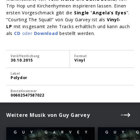
Trip Hop und Kirchenhymnen inspirieren lassen. Einen
ersten Vorgeschmack gibt die
Single
“
Angela’s Eyes
”.
“Courting The Squall” von Guy Garvey ist als
Vinyl-
LP
mit insgesamt zehn Tracks erhältlich und kann auch
als
CD
oder
Download
bestellt werden.
Veröffentlichung
Format
30.10.2015
Vinyl
Label
Polydor
Bestellnummer
00602547587022
Weitere Musik von Guy Garvey