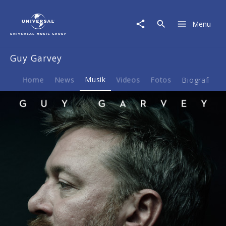
Guy
Garvey
Menu
|
Musik
|
Guy Garvey
Courting
The
Squall
Home
News
Musik
Videos
Fotos
Biografie