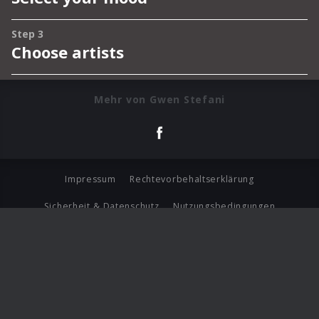
Mehr von Gwen Stefani
Impressum
Rechtevorbehaltserklärung
Sicherheit & Datenschutz
Nutzungsbedingungen
Journalistenlounge
Für Geschäftspartner
Barrierefreiheit Statement
© Copyright 2026 Universal Music Group N.V. All Rights
Reserved.