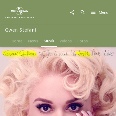
Gwen
Stefani
Menu
|
Musik
|
Gwen Stefani
This
Is
What
Home
News
Musik
Videos
Fotos
The
Truth
Feels
Like